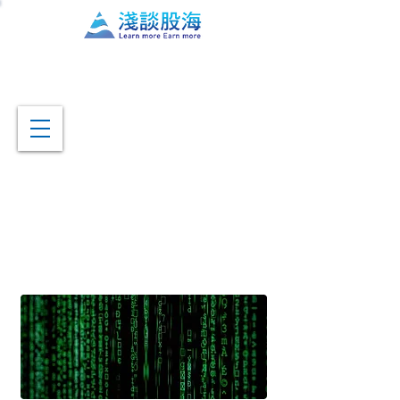
Edge-
Operatione
n