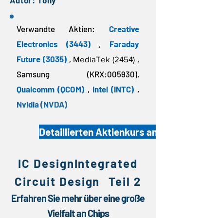
Autor: Tony
Verwandte Aktien:
Creative
Electronics (3443)
,
Faraday
Future
(3035)
,
,
MediaTek (2454)
Samsung (KRX:005930),
Qualcomm (QCOM)
,
Intel (INTC)
,
Nvidia (NVDA)
Detaillierten Aktienkurs anzeigen
​IC DesignIntegrated
Circuit Design
Teil 2
Erfahren Sie mehr über eine große
Vielfalt an Chips