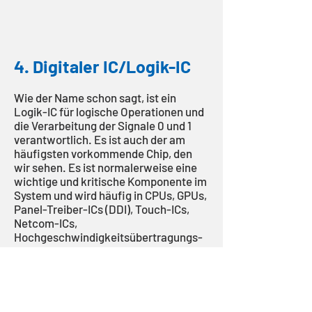
4. Digitaler IC/Logik-IC
Wie der Name schon sagt, ist ein
Logik-IC für logische Operationen und
die Verarbeitung der Signale 0 und 1
verantwortlich. Es ist auch der am
häufigsten vorkommende Chip, den
wir sehen. Es ist normalerweise eine
wichtige und kritische Komponente im
System und wird häufig in CPUs, GPUs,
Panel-Treiber-ICs (DDI), Touch-ICs,
Netcom-ICs,
Hochgeschwindigkeitsübertragungs-
ICs usw. verwendet. Die meisten
dieser Unternehmen sind Fabless-
Halbleiterunternehmen (Fabless) und
verfügen über keine eigenen
Gießereien. Der Herstellungsprozess