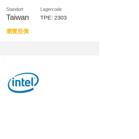
Standort
Lagercode
Taiwan
TPE: 2303
瀏覽股價
Qualcomm Qualcomm
Qualcomm ist der weltweit größte
Hersteller von SOC-Chips für
Mobiltelefone, verantwortlich für das