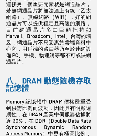
連接另一個重要元素就是網通晶片，
若無網通晶片將無法連上有線（乙太
網路）、無線網路（Wifi），好的網
通晶片可以提供穩定且高速的網路，
目前網通晶片多由巨頭把持如
Marvell、Broadcom、Intel、台灣的瑞
昱，網通晶片不只受惠於雲端資料中
心內，用戶端的路由器乃至於連網設
備 PC、手機、物連網等都不可或缺網
通晶片。
八、DRAM 動態隨機存取
記憶體
Memory 記憶體中 DRAM 價格嚴重受
到供需比例而波動，因此具有明顯週
期性，在 DRAM 產業中伺服器佔據將
近 30%，在 DDR（Double Data Rate
Synchronous Dynamic Random
Access Memory）中更有極高比例，