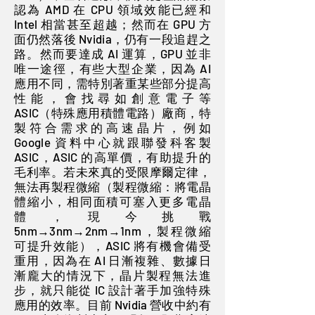
認為 AMD 在 CPU 領域效能已經和
Intel 相當甚至超越；然而在 GPU 方
面仍然落後 Nvidia，仍有一段追趕之
路。然而要達成 AI 運算，GPU 並非
唯一途徑，有些大型企業，因為 AI
應用不同，需特別著重某些部分提高
性能，會找尋如創意電子等
ASIC（特殊應用積體電路）廠商，特
製符合需求的高速晶片，例如
Google 資料中心就跟聯發科客製
ASIC，ASIC 的高單價，有助提升的
毛利率。若未來真的受限摩爾定律，
無法再製程微縮（製程微縮：將電晶
體縮小，相同面積可塞入更多電晶
體，現今挑戰
5nm→3nm→2nm→1nm，製程微縮
可提升效能），ASIC 將有機會備受
重用，因為在 AI 日漸複雜、數據日
漸龐大的情況下，晶片製程無法進
步，就只能從 IC 設計著手加強特殊
應用的效率。目前 Nvidia 營收中約有