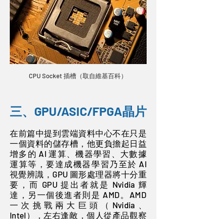
CPU Socket 插槽（取自維基百科）
三、GPU/ASIC/FPGA晶片
在前篇中提到雲端資料中心不在只是
一個資料的儲存槽，他更負擔起日益
增多的 AI 運算、機器學習、大數據
運算等，要達成機器學習乃至於 AI
視覺辨識，GPU 圖形處理器將十分重
要，而 GPU 提出者就是 Nvidia 輝
達，另一個後進者則是 AMD。AMD
一次挑戰兩大巨頭（Nvidia、
Intel），左右逢敵，個人從產品觀察