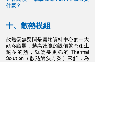
什麼？
十、散熱模組
散熱毫無疑問是雲端資料中心的一大
頭疼議題，越高效能的設備就會產生
越多的熱，就需要更強的 Thermal
Solution（散熱解決方案）來解，為
了解決熱的問題，24 小時運轉的設備
成為吃水怪獸，散熱設備更是有極大
需求。有別於手機、NB 運用大量散熱
板、散熱膏、散熱管，伺服器多運用
風扇，台灣的風扇大廠建準正是之中
的翹楚，但仍有高比例營收在傳統伺
服器，未來會針對散熱族群好好分
析。
十一、Power Supply PSU