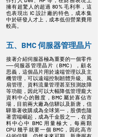
作打入 Dell、HP 等，在財務表現上
擁有超驚人的超過 80% 毛利率，這
也表現出 IC 設計廠的特色，成本集
中於研發人才上，成本低但營業費用
較高。
五、​BMC 伺服器管理晶片
接著介紹伺服器極為重要的一個零件
──伺服器管理晶片（BMC），顧名
思義，這個晶片用於遠端管理以及主
機管理，可以遠端控制韌體升級、風
扇管理、資料流量管理甚至預測故障
等功能，因此可以大幅降低管理龐大
資料中心的難度，BMC 屬於寡佔市
場，目前兩大廠為信驊以及新唐，信
驊靠著收購成為全球第一，股價也隨
著雲端崛起，成為千金股之一，在資
料中心中 BMC 用量極大，每兩顆
CPU 幾乎就要一個 BMC，因此高市
佔的信驊，仍然未來可期。新唐握有