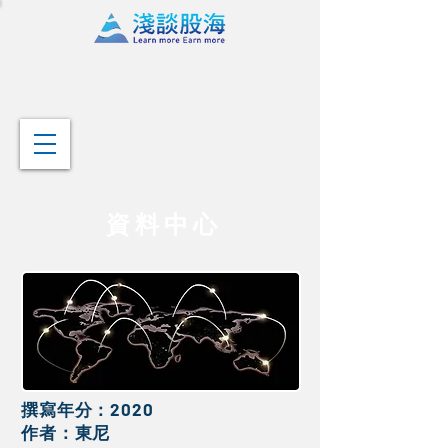
資 料 中 心
撰寫年分：2020
​作者：東尼