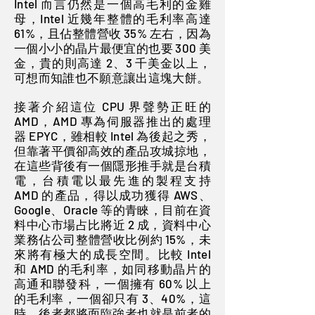
Intel 而言仍然是一個高毛利的金雞
母，Intel 近幾年整體的毛利率高達
61%，且佔整體營收 35% 左右，因為
一個小小的晶片最便宜的也要 300 美
金，貴的則高達 2、3 千美金以上，
可想而知誰也不願意讓出這塊大餅。
接著介紹這位 CPU 界聲勢正旺的
AMD，AMD 專為伺服器推出的處理
器 EPYC，雖相較 Intel 為後起之秀，
但靠著平價卻高效的產品攻城掠地，
在這些背後有一個隱形推手就是台積
電，台積電以最先進的製程支持
AMD 的產品，得以成功獲得 AWS、
Google、Oracle 等的青睞，目前在資
料中心市場占比將近 2 成，資料中心
業務佔公司整體營收比例約 15%，未
來將有極大的成長空間。比較 Intel
和 AMD 的毛利率，如同移動晶片的
高通和聯發科，一個擁有 60% 以上
的毛利率，一個卻只有 3、40%，這
時，後者都將面臨強者也就是前者的