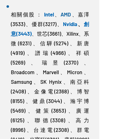
相關個股 ：
Intel
、
AMD
、嘉澤
(3533)、優群(3217)、
Nvidia
、
創
意(3443)
、
世芯(3661)、Xilinx、系
微(6231)、信驊(5274)、新唐
(4919)、譜瑞(4966)、祥碩
(5269)、瑞昱(2370)、
Broadcom、Marvell、Micron、
Samsung、SK Hynix、南亞科
(2408)、金像電(2368)、博智
(8155)、健鼎(3044)、瀚宇博
(5469)、健策(3653)、廣運
(6125)、聯德(3308)、高力
(8996)、台達電(2308)、群電