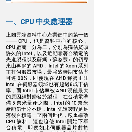
一、CPU 中央處理器
上圖雲端資料中心產業鏈中的第一個
─── CPU，也是資料中心的核心，
CPU 廠商一分為二，分別為獨佔鰲頭
許久的 Intel，以及近期靠著台積電的
先進製程以及蘇媽（蘇姿豐）的領導
東山再起的 AMD，Intel 的 Xeon 系列
主打伺服器市場，最強盛時期市佔率
可達 99%，即使現在 AMD 聲勢正旺
Intel 在伺服器領域也有超過8成市佔
率，而 Intel 市佔率被 AMD 浸蝕最大
的原因絕對歸咎於製程，在台積電準
備 5 奈米量產之際，Intel 的 10 奈米
產能仍十分不穩，Intel 先進製程足足
落後台積電一至兩個世代，嚴重導致
CPU 缺料，這也迫使 Intel 開始下單
台積電，即便如此伺服器晶片對於