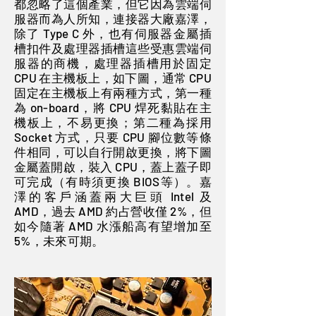
都忽略了這個產業，但它因為雲端伺
服器而為人所知，連接器大廠嘉澤，
除了 Type C 外，也有伺服器金屬插
槽扣件及處理器插槽這些受惠雲端伺
服器的商機，處理器插槽用於固定
CPU 在主機板上，如下圖，通常 CPU
固定在主機板上有兩種方式，第一種
為 on-board，將 CPU 焊死黏貼在主
機板上，不易更換；第二種為採用
Socket 方式，只要 CPU 腳位數等條
件相同，可以自行開啟更換，將下圖
金屬蓋開啟，裝入 CPU，蓋上蓋子即
可完成（有時須更換 BIOS等）。嘉
澤的客戶涵蓋兩大巨頭 Intel 及
AMD，過去 AMD 約占營收僅 2%，但
如今隨著 AMD 水漲船高有望增加至
5%，未來可期。