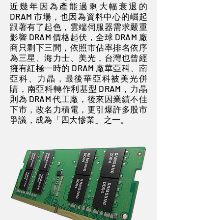
近幾年因為產能過剩大幅衰退的
DRAM 市場，也因為資料中心的崛起
跟著有了起色，雲端伺服器需求嚴重
影響 DRAM 價格起伏，全球 DRAM 廠
商只剩下三間，依照市佔率排名依序
為三星、海力士、美光，台灣也曾經
擁有紅極一時的 DRAM 廠華亞科、南
亞科、力晶，最後華亞科被美光併
購，南亞科轉作利基型 DRAM，力晶
則為 DRAM 代工廠，後來因業績不佳
下市，改名力積電，更引爆許多股市
爭議，成為「四大慘業」之一。