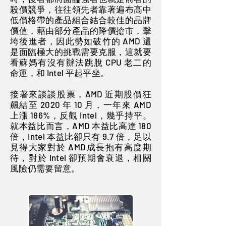
殺價競爭，往往領先者靠著遍布高中
低價格帶的產品組合結合較佳的品牌
價值，藉由部分產品的降價搶市，擊
垮後進者，因此勢如破竹的 AMD 還
是面臨極大的挑戰需要克服，這就要
看蘇媽有沒有辦法跳脫 CPU 老二的
命運，和 Intel 平起平坐。
接著來談談股票，AMD 近期股價狂
飆結至 2020 年 10 月，一年來 AMD
上漲 186%，反觀 Intel，幾乎持平。
就本益比而言，AMD 本益比高達 180
倍，Intel 本益比卻只有 9.7 倍，足以
見得大家對於 AMD成長抱有高度期
待，對於 Intel 卻預期會衰退，相關
風險仍需要留意。