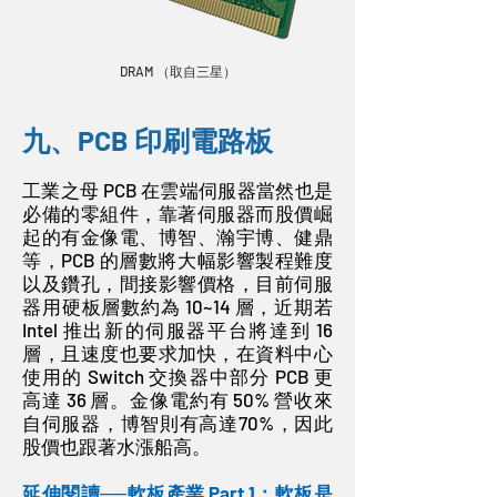
DRAM （取自三星）
九、PCB 印刷電路板
工業之母 PCB 在雲端伺服器當然也是
必備的零組件，靠著伺服器而股價崛
起的有金像電、博智、瀚宇博、健鼎
等，PCB 的層數將大幅影響製程難度
以及鑽孔，間接影響價格，目前伺服
器用硬板層數約為 10~14 層，近期若
Intel 推出新的伺服器平台將達到 16
層，且速度也要求加快，在資料中心
使用的 Switch 交換器中部分 PCB 更
高達 36 層。金像電約有 50% 營收來
自伺服器，博智則有高達70%，因此
股價也跟著水漲船高。
延伸閱讀──軟板產業 Part 1：軟板是