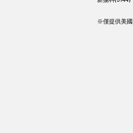
※​僅提供美