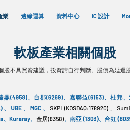
產業
邊緣運算
資料中心
IC 設計
Mo
軟板產業相關個股
個股不具買賣建議，投資請自行判斷。股價為延遲
​臻鼎(4958)
、
台郡(6269)
、
嘉聯益(6153)
、
杜邦
、
)
、
UBE
、
MGC
、
SKPI (KOSDAQ:178920)、Sum
ta
、
Kuraray
、
金居(8358)
、
南亞 (1303)
、
台虹 (803