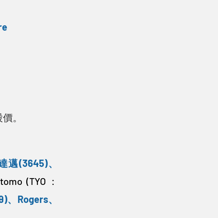
re
股價。
達邁(3645)
、
itomo (TYO：
9)
、
Rogers
、