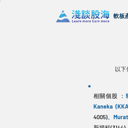
軟板
以下
相關個股 ：
Kaneka (KKA
4005)
、
Mura
新揚科(3144)