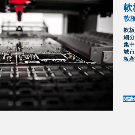
軟
​軟
軟板
細分
集中
城市
板產
閱讀