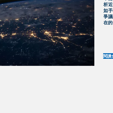
析近
如手
爭議
在的
閱讀