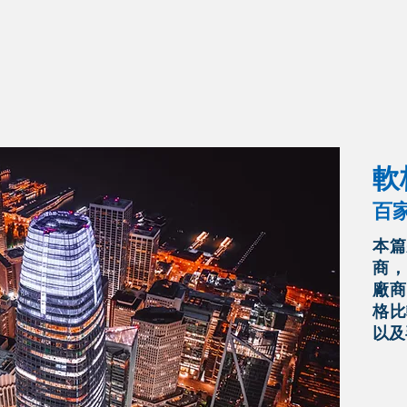
​
百
本篇
商，
廠商
格比
以及