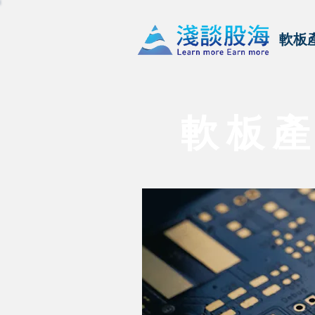
軟板
軟 板 產