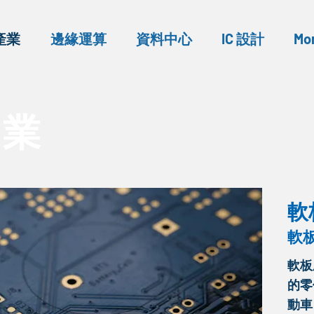
產業
邊緣運算
資料中心
IC 設計
Mo
 業
軟板
​軟
​軟
的零
動車