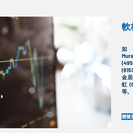
軟
如
Mu
(4
(6
金居(
虹 (
等。
瀏覽