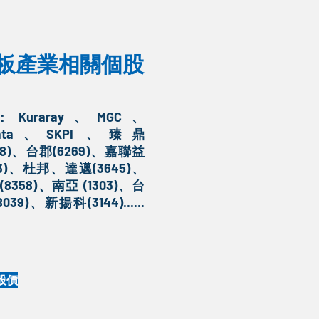
板產業相關個股
：
Kuraray、MGC、
rata、SKPI 、臻鼎
958)、台郡(6269)、嘉聯益
153)、杜邦、達邁(3645)、
8358)、南亞 (1303)、台
8039)、新揚科(3144)
......
股價